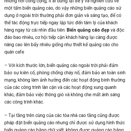
những nơi công cộng, ít ai dừng lại để ý và nghiên cứu về
một tấm biển quảng cáo, do vậy những biển quảng cáo sử
dụng ở ngoài trời thường phải đơn giản và sáng tạo, để có
thể tác động trực tiếp ngay lập tức đến tâm lý của khách
hàng ngay từ cái nhìn đầu tiên.
Biển quảng cáo đẹp
và độc
đáo bao nhiêu, cơ hội tiếp cận khách hàng lại càng được
nâng cao lên bấy nhiêu giống như thiết kế quảng cáo cho
quán cafe
– Với kích thước lớn, biển quảng cáo ngoài trời phải đảm
bảo sự kiên cố, phòng chống cháy nổ, đảm bảo an toàn sinh
mạng, không làm ảnh hưởng đến các hoạt động bình thường
của các công trình lân cận và các hoạt động xung quanh
khác, đảm bảo việc thông gió và không che mất ánh sáng
các công trình khác.
– Tại tầng trên cùng của các tòa nhà cao tầng cũng được
pháp đặt biển quảng cáo nhưng chỉ được sử dụng hình thức
biển quảng cáo bằng chữ viết, không được quảng cáo bằng