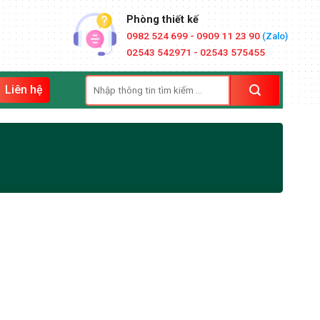
Phòng thiết kế
0982 524 699 - 0909 11 23 90
(Zalo)
02543 542971 - 02543 575455
Tìm
Liên hệ
kiếm: