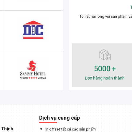
inh Phuong
Website - IT VungTau
ại Gia Thịnh Technology. Mẫu thiệp cưới rất đẹp và thời
Sản phẩm đẹp, th
thượng.
5000
Đơn hàng hoàn thành
Dịch vụ cung cấp
 Thịnh
In offset tất cả các sản phẩm