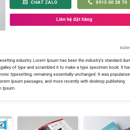
CHAT ZALO
0915 00 28 70
Liên hệ đặt hàng
ĐÁNH
pesetting industry. Lorem Ipsum has been the industry’s standard d
 galley of type and scrambled it to make a type specimen book. It ha
ctronic typesetting, remaining essentially unchanged. It was popularise
 Lorem Ipsum passages, and more recently with desktop publishing
m Ipsum.